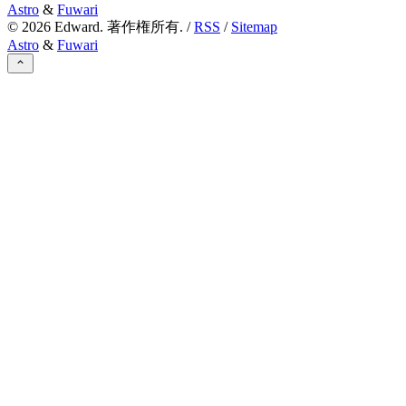
Astro
&
Fuwari
©
2026
Edward. 著作権所有. /
RSS
/
Sitemap
Astro
&
Fuwari