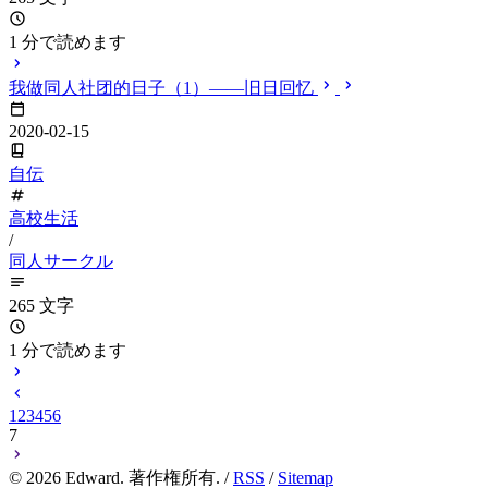
1 分で読めます
我做同人社团的日子（1）——旧日回忆
2020-02-15
自伝
高校生活
/
同人サークル
265 文字
1 分で読めます
1
2
3
4
5
6
7
©
2026
Edward. 著作権所有. /
RSS
/
Sitemap