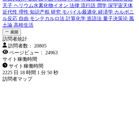
天子
ヘリウム水素化物イオン
法律
流行語
潤学
深宇宙天体
近代性
理性
知识产权
研究
モバイル最適化
経済学
カルボニ
ル反応
自由
モンテカルロ法
計算化学
造語法
量子决策论
風
土論
高校生活
展開
訪問者統計
訪問者数：
20805
ページビュー：
24963
サイト稼働時間
サイト稼働時間
2225
日
18
時間
1
分
51
秒
訪問者マップ