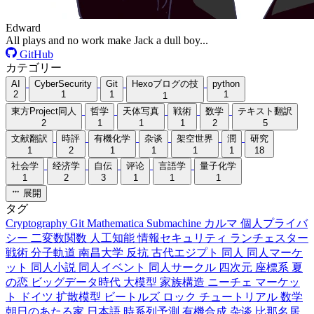
Edward
All plays and no work make Jack a dull boy...
GitHub
カテゴリー
AI
CyberSecurity
Git
Hexoブログの技
python
2
1
1
1
1
東方Project同人
哲学
天体写真
戦術
数学
テキスト翻訳
2
1
1
1
2
5
文献翻訳
時評
有機化学
杂谈
架空世界
潤
研究
1
2
1
1
1
1
18
社会学
经济学
自伝
评论
言語学
量子化学
1
2
3
1
1
1
展開
タグ
Cryptography
Git
Mathematica
Submachine
カルマ
個人プライバ
シー
二変数関数
人工知能
情報セキュリティ
ランチェスター
戦術
分子軌道
南昌大学
反抗
古代エジプト
同人
同人マーケ
ット
同人小説
同人イベント
同人サークル
四次元
座標系
夏
の恋
ビッグデータ時代
大模型
家族構造
ニーチェ
マーケッ
ト
ドイツ
扩散模型
ビートルズ
ロック
チュートリアル
数学
朝日のあたる家
日本語
時系列予測
有機合成
杂谈
比那名居