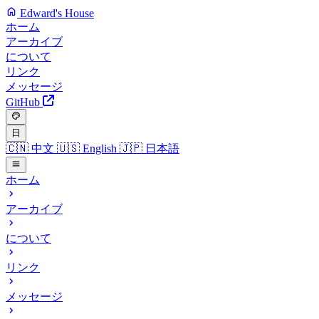
Edward's House
ホーム
アーカイブ
について
リンク
メッセージ
GitHub
日
🇨🇳
中文
🇺🇸
English
🇯🇵
日本語
ホーム
アーカイブ
について
リンク
メッセージ