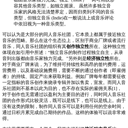
容其他音乐类型，如独立摇滚。 虽然许多独立音
乐家的风格无法清楚界定，因而归类到不同的音乐
类型，但独立音乐 (Indie)在一般说法上或音乐评论
中依旧视为一种音乐类型。
可以认为是大部分的同人音乐社团，它本质上都属于接近独立
音乐的范畴。那么在这个生态位上，区别于商业厂牌或者流行
音乐，同人音乐社团的组织有其
创作独立性
所在。这种独立性
体现在如引用中所述：“独立音乐的制作过程独立自主，从录
音到出版都由音乐家独力完成。”另外则是
经济独立性
所在。
对于商业厂牌来说，为了维持可持续性和高昂的签约费用，运
营费用，以及基础设施费用，需要不断的通过创作者（即雇佣
者）的持续、固定产出来获取利益。例如厂牌每年都需要征收
一定指标的音乐创作来烧录专辑并加以售卖，宣发。而同人音
乐社团则不基本以此为目的，也不存在实际的雇佣关系[1]，
对于创作也无需通过以盈利为主要目的进行，同时同人音乐社
团的合作形式比较灵活，既可以是线下，也可以是线上。由于
没有这类的限制，制作同人音乐可以是利用任何的空余时间，
通过日积月累完成自己期待的作品。这样的体验可以说非常难
得。