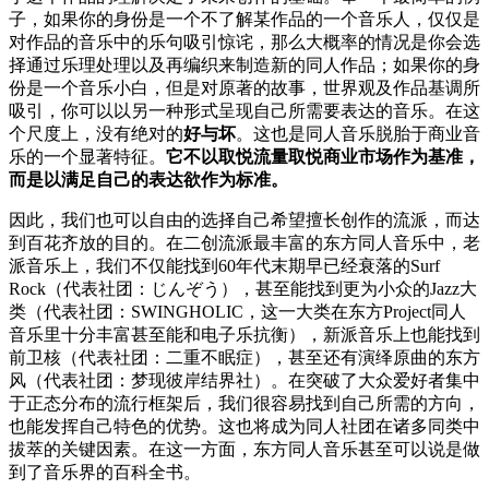
子，如果你的身份是一个不了解某作品的一个音乐人，仅仅是
对作品的音乐中的乐句吸引惊诧，那么大概率的情况是你会选
择通过乐理处理以及再编织来制造新的同人作品；如果你的身
份是一个音乐小白，但是对原著的故事，世界观及作品基调所
吸引，你可以以另一种形式呈现自己所需要表达的音乐。在这
个尺度上，没有绝对的
好与坏
。这也是同人音乐脱胎于商业音
乐的一个显著特征。
它不以取悦流量取悦商业市场作为基准，
而是以满足自己的表达欲作为标准。
因此，我们也可以自由的选择自己希望擅长创作的流派，而达
到百花齐放的目的。在二创流派最丰富的东方同人音乐中，老
派音乐上，我们不仅能找到60年代末期早已经衰落的Surf
Rock（代表社团：じんぞう），甚至能找到更为小众的Jazz大
类（代表社团：SWINGHOLIC，这一大类在东方Project同人
音乐里十分丰富甚至能和电子乐抗衡），新派音乐上也能找到
前卫核（代表社团：二重不眠症），甚至还有演绎原曲的东方
风（代表社团：梦现彼岸结界社）。在突破了大众爱好者集中
于正态分布的流行框架后，我们很容易找到自己所需的方向，
也能发挥自己特色的优势。这也将成为同人社团在诸多同类中
拔萃的关键因素。在这一方面，东方同人音乐甚至可以说是做
到了音乐界的百科全书。