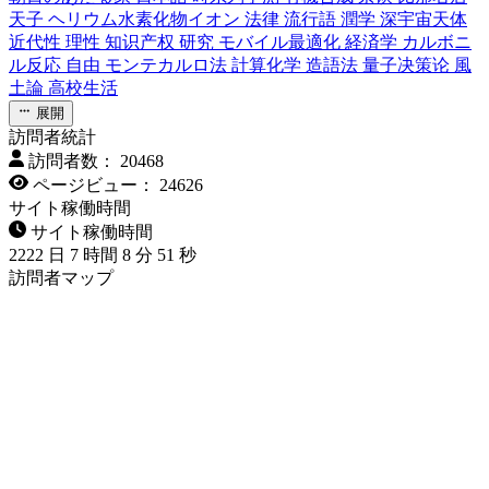
天子
ヘリウム水素化物イオン
法律
流行語
潤学
深宇宙天体
近代性
理性
知识产权
研究
モバイル最適化
経済学
カルボニ
ル反応
自由
モンテカルロ法
計算化学
造語法
量子决策论
風
土論
高校生活
展開
訪問者統計
訪問者数：
20468
ページビュー：
24626
サイト稼働時間
サイト稼働時間
2222
日
7
時間
8
分
53
秒
訪問者マップ