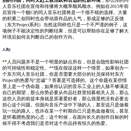
热的作品，同时又赶上较活跃和合适的社群环境
，那么你的同
人音乐社团在宣传和传播将大概率顺风顺水。例如在2015年前
后宣传一个舰C的同人音乐社团将是一个很不错的选择。大量
的积累二创同时也会带动原作品的人气，形成足够的正反馈
（东方Project系列）当然这同样也只是一个不严谨的例子，这
项例子不能决定性的判断结果，但是可以帮助你在足够了解大
环境后如何去判断自己的创作方向。
人员
#
**人员问题并不是一个明显的缺点所在，但是会隐性影响社团
的可持续性和稳定性。**现在假设这样一个情景，如果创办一
个东方同人音乐社团，你是否需要大部分的社员保持对东方
Project的热爱与“忠诚”？答案是可选择的。这个命题在某些情
景上是一个伪命题，如果你认识的音乐工业上的人脉不够满足
自己的期望，那么你势必要从作品社群里招募相关人员，那么
这些人员的前提本身就是原著爱好者，那么很显然没有必要去
担心这个问题。但面向音乐产业中下场的人，甚至说只是做着
玩一玩的路人，也许在某一个时期自己只是热血做着玩，甚至
是怀着蹭热度的心态；这个时候，在面向长久的创作目标的时
候不得不考虑我们是否对这个作品持有恒久的热爱。