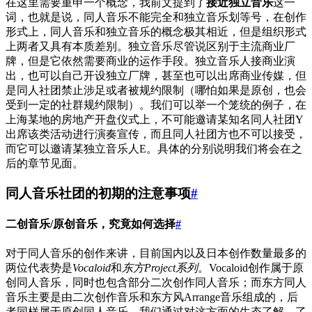
在这里需要重申一个概念，我前文提到了
接近独立音乐
这一
词，也就是说，同人音乐不能完全和独立音乐划等号，在创作
形式上，同人音乐和独立音乐的概念极其相近，但是组织形式
上两者又具有本质差别。独立音乐尽管说区别于主流商业厂
牌，但是它依然需要商业的运作手段。独立音乐人接商业演
出，也可以自己开设独立厂牌，甚至也可以出席商业传媒，但
是同人社团禁止涉足或者被规约限制（哪怕如果是原创，也会
受到一定的社群规约限制）。我们可以举一个笼统的例子，在
上海某地的房地产开盘仪式上，不可能邀请某知名同人社团Y
出席该类活动进行演奏宣传，而且同人社团方也不可以接受，
而它可以邀请某独立音乐人E。具体的分别说明我们将会在之
后的章节见面。
同人音乐社团的初期的注意事项
#
二创音乐/原创音乐，究竟如何选择
#
对于同人音乐的创作来讲，目前国内以及日本创作数量最多的
两位代表势是
Vocaloid
和
东方Project系列
。Vocaloid创作属于原
创同人音乐，同时也包含部分二次创作同人音乐；而东方同人
音乐主要是由二次创作音乐和东方风Arrange音乐组成的，后
者同样属于原创同人音乐。我们通过对这方面的生态了解，了