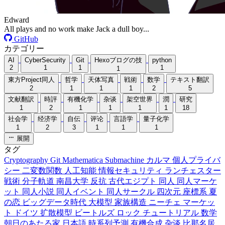
Edward
All plays and no work make Jack a dull boy...
GitHub
カテゴリー
AI
CyberSecurity
Git
Hexoブログの技
python
2
1
1
1
1
東方Project同人
哲学
天体写真
戦術
数学
テキスト翻訳
2
1
1
1
2
5
文献翻訳
時評
有機化学
杂谈
架空世界
潤
研究
1
2
1
1
1
1
18
社会学
经济学
自伝
评论
言語学
量子化学
1
2
3
1
1
1
展開
タグ
Cryptography
Git
Mathematica
Submachine
カルマ
個人プライバ
シー
二変数関数
人工知能
情報セキュリティ
ランチェスター
戦術
分子軌道
南昌大学
反抗
古代エジプト
同人
同人マーケ
ット
同人小説
同人イベント
同人サークル
四次元
座標系
夏
の恋
ビッグデータ時代
大模型
家族構造
ニーチェ
マーケッ
ト
ドイツ
扩散模型
ビートルズ
ロック
チュートリアル
数学
朝日のあたる家
日本語
時系列予測
有機合成
杂谈
比那名居