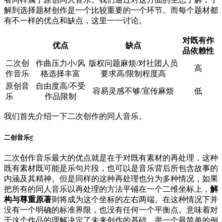
解到选择题材创作是一个比较重要的一个环节。而每个题材都
有不一样的优点和缺点，这里一一讨论。
对既有作
优点
缺点
品依赖性
二次创
作曲压力小/风
版权问题麻烦/对社团人员
高
作音乐
格选择丰富
要求高/限制程度高
原创音
自由度高/不受
容易灵感不够/宣传麻烦
低
乐
作品限制
我们首先介绍一下二次创作的同人音乐。
二创音乐
#
二次创作音乐最大的优点就是在于对既有素材的再处理，这种
既有素材既可能是乐句片段，也可以是音乐背后所包含故事的
内涵及其精神。但是同样的这种再处理也分为多种情况，如果
把所有的同人音乐以再处理的方法平铺在一个二维坐标上，
解
构与尊重原著
则将成为这个坐标的左右两端。在这种情况下并
没有一个明确的标准界限，也没有任何一个平衡点。意味着对
于这个作品的理解决定了未来创作的基础。举一个最简单的例