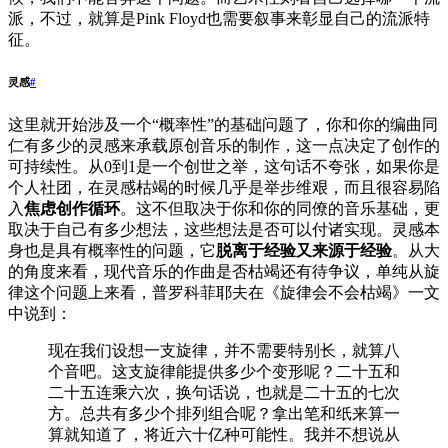
派，不过，就算是Pink Floyd也需要叙事来彰显自己的流派特
征。
灵感
#
这里就开始涉及一个“概率性”的基础问题了，你和你的编曲同
仁有多少的灵感来承载原创音乐的制作，这一点决定了创作的
可持续性。从0到1是一个创世之举，这句话不夸张，如果你是
个人社团，在灵感枯竭的时候几乎是举步维艰，而且很容易陷
入
焦虑创作循环
。这不但取决于你和你的同僚的音乐基础，更
取决于自己有多少想法，这些想法是否可以付诸实现。灵感本
身也是具有概率性的问题，它
脱离于经验又来源于经验
。从大
的角度来看，现代音乐的作曲是否枯竭还有待争议，单纯从旋
律这个问题上来看，普罗科菲耶夫在《旋律会不会枯竭》一文
中说到：
现在我们设想一支旋律，并不需要特别长，就算八
个音吧。这支旋律能提供多少个变形呢？二十五和
二十五连乘六次，换句话说，也就是二十五的七次
方。总共有多少个排列组合呢？拿出笔和纸来算一
算就知道了，将近六十亿种可能性。我并不想说从