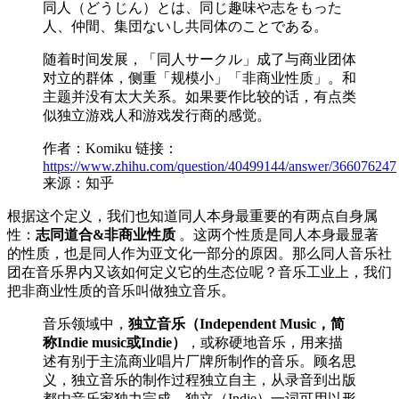
同人（どうじん）とは、同じ趣味や志をもった
人、仲間、集団ないし共同体のことである。
随着时间发展，「同人サークル」成了与商业团体
对立的群体，侧重「规模小」「非商业性质」。和
主题并没有太大关系。如果要作比较的话，有点类
似独立游戏人和游戏发行商的感觉。
作者：Komiku 链接：
https://www.zhihu.com/question/40499144/answer/366076247
来源：知乎
根据这个定义，我们也知道同人本身最重要的有两点自身属
性：
志同道合&非商业性质
。这两个性质是同人本身最显著
的性质，也是同人作为亚文化一部分的原因。那么同人音乐社
团在音乐界内又该如何定义它的生态位呢？音乐工业上，我们
把非商业性质的音乐叫做独立音乐。
音乐领域中，
独立音乐（Independent Music，简
称Indie music或Indie）
，或称硬地音乐，用来描
述有别于主流商业唱片厂牌所制作的音乐。顾名思
义，独立音乐的制作过程独立自主，从录音到出版
都由音乐家独力完成。独立（Indie）一词可用以形