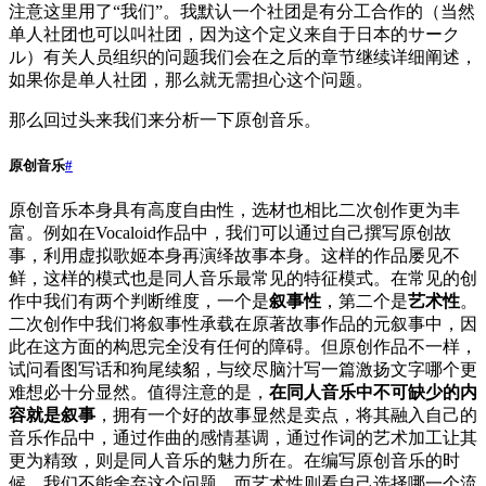
注意这里用了“我们”。我默认一个社团是有分工合作的（当然
单人社团也可以叫社团，因为这个定义来自于日本的サーク
ル）有关人员组织的问题我们会在之后的章节继续详细阐述，
如果你是单人社团，那么就无需担心这个问题。
那么回过头来我们来分析一下原创音乐。
原创音乐
#
原创音乐本身具有高度自由性，选材也相比二次创作更为丰
富。例如在Vocaloid作品中，我们可以通过自己撰写原创故
事，利用虚拟歌姬本身再演绎故事本身。这样的作品屡见不
鲜，这样的模式也是同人音乐最常见的特征模式。在常见的创
作中我们有两个判断维度，一个是
叙事性
，第二个是
艺术性
。
二次创作中我们将叙事性承载在原著故事作品的元叙事中，因
此在这方面的构思完全没有任何的障碍。但原创作品不一样，
试问看图写话和狗尾续貂，与绞尽脑汁写一篇激扬文字哪个更
难想必十分显然。值得注意的是，
在同人音乐中不可缺少的内
容就是叙事
，拥有一个好的故事显然是卖点，将其融入自己的
音乐作品中，通过作曲的感情基调，通过作词的艺术加工让其
更为精致，则是同人音乐的魅力所在。在编写原创音乐的时
候，我们不能舍弃这个问题。而艺术性则看自己选择哪一个流