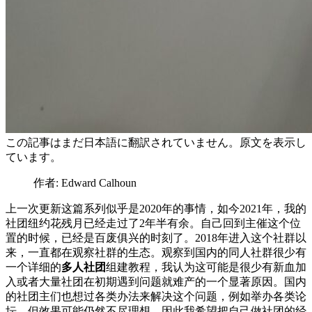
この記事はまだ日本語に翻訳されていません。原文を表示し
ています。
作者: Edward Calhoun
上一次更新这篇系列似乎是2020年的事情，如今2021年，我的
社团纽约花残月已经走过了2年半有余。自己回到主催这个位
置的时候，已经是百废俱兴的时刻了。2018年进入这个社群以
来，一直都在观察社群的生态。观察到国内的同人社群很少有
一个详细的
多人社团
组建教程，我认为这可能是很少有新血加
入或者大量社团在初期遇到问题就难产的一个显著原因。国内
的社团主们也想过各类办法来解决这个问题，例如举办各类论
坛，但效果可能仍然不尽理想。因此我希望把自己做社团的经