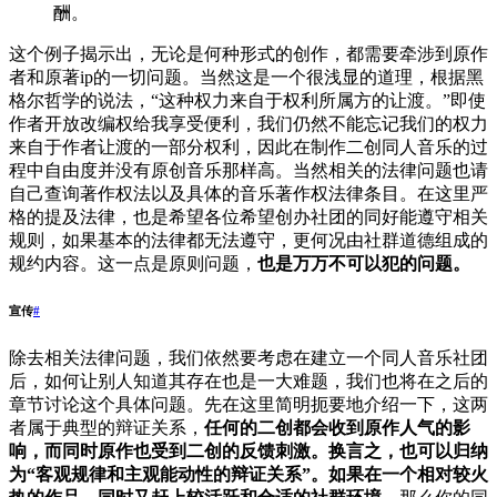
酬。
这个例子揭示出，无论是何种形式的创作，都需要牵涉到原作
者和原著ip的一切问题。当然这是一个很浅显的道理，根据黑
格尔哲学的说法，“这种权力来自于权利所属方的让渡。”即使
作者开放改编权给我享受便利，我们仍然不能忘记我们的权力
来自于作者让渡的一部分权利，因此在制作二创同人音乐的过
程中自由度并没有原创音乐那样高。当然相关的法律问题也请
自己查询著作权法以及具体的音乐著作权法律条目。在这里严
格的提及法律，也是希望各位希望创办社团的同好能遵守相关
规则，如果基本的法律都无法遵守，更何况由社群道德组成的
规约内容。这一点是原则问题，
也是万万不可以犯的问题。
宣传
#
除去相关法律问题，我们依然要考虑在建立一个同人音乐社团
后，如何让别人知道其存在也是一大难题，我们也将在之后的
章节讨论这个具体问题。先在这里简明扼要地介绍一下，这两
者属于典型的辩证关系，
任何的二创都会收到原作人气的影
响，而同时原作也受到二创的反馈刺激。
换言之，也可以归纳
为“客观规律和主观能动性的辩证关系”。如果在一个
相对较火