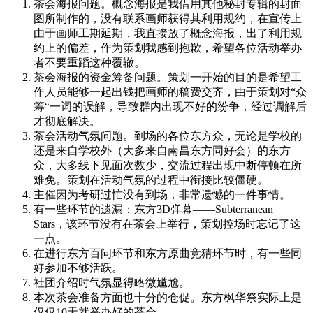
茶会海报问题。概念海报是我借用其他秘封专辑的封面
图所制作的，没有联系画师获得其利用规约，在宣传上
由于画师工期延期，我直接放了概念海报，出了利用规
约上的偏差，作为策划我感到抱歉，希望各位活动举办
者不要重蹈这种覆辙。
茶会海报的资金筹备问题。策划一开始的目的是希望工
作人员能够一起出钱把画师的稿费交齐，由于策划对“众
筹“一词的误解，导致群内出现不好的纷争，经过调解后
才彻底解决。
茶会活动气氛问题。到场的各位东方众，无论是学校的
还是来自学校外（大多来自南昌东方同好会）的东方
众，大多线下见面次数少，交流过程出现中断停顿在所
难免。策划在活动气氛的过程中衔接比较僵硬。
主催因为考研过忙没有到场，非常遗憾的一件事情。
有一些环节的遗漏：东方3D弹幕——Subterranean
Stars，该环节没有在茶会上举行，策划控场时忘记了这
一点。
在进行东方百问环节和东方原曲竞猜环节时，有一些同
好参加不够活跃。
社团介绍时气氛显得略微尴尬。
本次茶会准备方面也十分的仓促。东方枫华祭实际上是
仅仅10天就举办好的茶会。