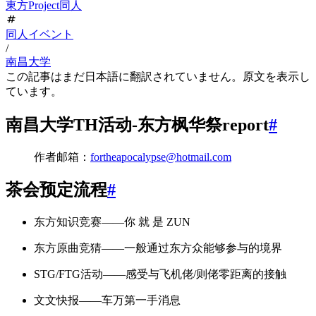
東方Project同人
同人イベント
/
南昌大学
この記事はまだ日本語に翻訳されていません。原文を表示し
ています。
南昌大学TH活动-东方枫华祭report
#
作者邮箱：
fortheapocalypse@hotmail.com
茶会预定流程
#
东方知识竞赛——你 就 是 ZUN
东方原曲竞猜——一般通过东方众能够参与的境界
STG/FTG活动——感受与飞机佬/则佬零距离的接触
文文快报——车万第一手消息