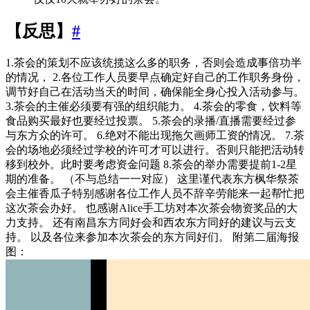
【反思】
#
1.茶会的策划不应该统揽这么多的职务，否则会造成事倍功半
的情况， 2.各位工作人员要早点确定好自己的工作职务身份，
调节好自己在活动当天的时间，确保能全身心投入活动参与。
3.茶会的主催必须要有强的组织能力。 4.茶会的零食，饮料等
食品购买最好也要经过投票。 5.茶会的录播/直播需要经过参
与东方众的许可。 6.绝对不能出现拖欠画师工资的情况。 7.茶
会的场地必须经过学校的许可才可以进行。否则只能把活动转
移到校外。此时要考虑资金问题 8.茶会的举办需要提前1-2星
期的准备。 （不与总结一一对应） 这里谨代表东方枫华祭茶
会主催香瓜子特别感谢各位工作人员不辞辛劳能来一起帮忙把
这次茶会办好。 也感谢Alice手工坊对本次茶会物资奖品的大
力支持。 还有南昌东方同好会和西农东方同好的建议与云支
持。 以及各位来参加本次茶会的东方同好们。 附第二届海报
图：