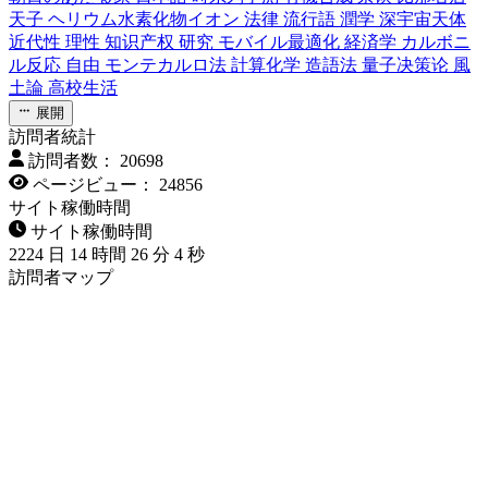
天子
ヘリウム水素化物イオン
法律
流行語
潤学
深宇宙天体
近代性
理性
知识产权
研究
モバイル最適化
経済学
カルボニ
ル反応
自由
モンテカルロ法
計算化学
造語法
量子决策论
風
土論
高校生活
展開
訪問者統計
訪問者数：
20698
ページビュー：
24856
サイト稼働時間
サイト稼働時間
2224
日
14
時間
26
分
6
秒
訪問者マップ