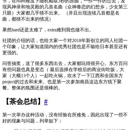
节，在Hard难度下随机截取3秒的原曲，一作一作的过去，发
现风神录和地灵殿的几首名曲（众神眷恋的幻想乡，少女第三
只眼）大家都几乎猜不出来。 （并且出现连续几首都是名
曲，都猜不出来的情况）
果然hard还是太难了，extra难到我也做不出。
社团的介绍的话，也给大家一个对2018年新创立的同人社团一
个印象，让大家知道国内的优秀社团也是不输给日本甚至还有
更强的。
问答抽奖，送了很多东西出去，大家都玩得很开心。东方百问
有些问题也真是变态（ 最后选择在学校后的商业街吃饭，大
家（大概13个人）一起吃火锅，吹水了一下江西和全国东方
project的过去和未来。也是第一次参加南昌这边东方线下聚
餐。整体的氛围还是很棒的。
【茶会总结】
#
第一次举办这种活动，没有经验在所难免，因此出现了一些不
好的现象与问题，列举如下：