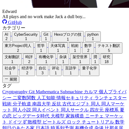
Edward
All plays and no work make Jack a dull boy...
GitHub
カテゴリー
AI
CyberSecurity
Git
Hexoブログの技
python
2
1
1
1
1
東方Project同人
哲学
天体写真
戦術
数学
テキスト翻訳
2
1
1
1
2
5
文献翻訳
時評
有機化学
杂谈
架空世界
潤
研究
1
2
1
1
1
1
18
社会学
经济学
自伝
评论
言語学
量子化学
1
2
3
1
1
1
展開
タグ
Cryptography
Git
Mathematica
Submachine
カルマ
個人プライバ
シー
二変数関数
人工知能
情報セキュリティ
ランチェスター
戦術
分子軌道
南昌大学
反抗
古代エジプト
同人
同人マーケ
ット
同人小説
同人イベント
同人サークル
四次元
座標系
夏
の恋
ビッグデータ時代
大模型
家族構造
ニーチェ
マーケッ
ト
ドイツ
扩散模型
ビートルズ
ロック
チュートリアル
数学
朝日のあたる家
日本語
時系列予測
有機合成
杂谈
比那名居