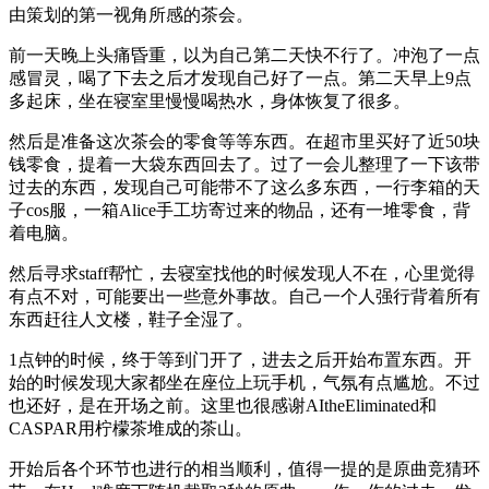
由策划的第一视角所感的茶会。
前一天晚上头痛昏重，以为自己第二天快不行了。冲泡了一点
感冒灵，喝了下去之后才发现自己好了一点。第二天早上9点
多起床，坐在寝室里慢慢喝热水，身体恢复了很多。
然后是准备这次茶会的零食等等东西。在超市里买好了近50块
钱零食，提着一大袋东西回去了。过了一会儿整理了一下该带
过去的东西，发现自己可能带不了这么多东西，一行李箱的天
子cos服，一箱Alice手工坊寄过来的物品，还有一堆零食，背
着电脑。
然后寻求staff帮忙，去寝室找他的时候发现人不在，心里觉得
有点不对，可能要出一些意外事故。自己一个人强行背着所有
东西赶往人文楼，鞋子全湿了。
1点钟的时候，终于等到门开了，进去之后开始布置东西。开
始的时候发现大家都坐在座位上玩手机，气氛有点尴尬。不过
也还好，是在开场之前。这里也很感谢AItheEliminated和
CASPAR用柠檬茶堆成的茶山。
开始后各个环节也进行的相当顺利，值得一提的是原曲竞猜环