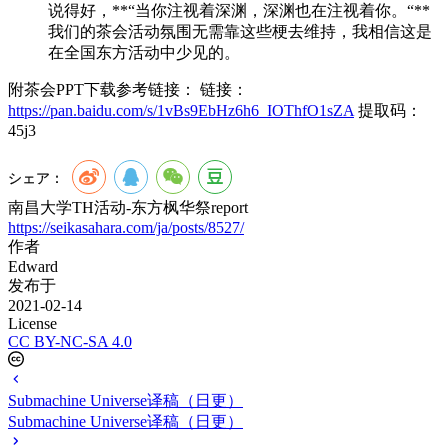
说得好，**“当你注视着深渊，深渊也在注视着你。“**
我们的茶会活动氛围无需靠这些梗去维持，我相信这是
在全国东方活动中少见的。
附茶会PPT下载参考链接： 链接：
https://pan.baidu.com/s/1vBs9EbHz6h6_IOThfO1sZA
提取码：
45j3
シェア：
南昌大学TH活动-东方枫华祭report
https://seikasahara.com/ja/posts/8527/
作者
Edward
发布于
2021-02-14
License
CC BY-NC-SA 4.0
Submachine Universe译稿（日更）
Submachine Universe译稿（日更）