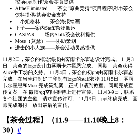
控场/ppt制作/茶会零食提供
AItheEliminated——茶会“原曲竞猜”项目程序设计/茶会
饮料提供/茶会资金支持
二小姐格林——茶会海报绘画
正子——案内Staff/杂物搬运
CASPAR——场内Staff/茶会饮料提供
Mose（莫瑟）——协助策划
进击的小人族——茶会活动灵感提供
11月2日，茶会的概念海报由雾雨卡尔霍恩设计完成。 11月3
日，茶会的logo设计由雾雨卡尔霍恩完成。 同期，茶会获得
Alice手工坊的支持。 11月4日，茶会的初ppt由雾雨卡尔霍恩
完成。在当晚订制好了印制有logo的staff衣物 11月5日，雾雨
卡尔霍恩和Mose完成策划案，正式申请到教室。同期完成宣
传文案，在 微博/qq空间/推特上进行宣传。 11月3-9日，联系
各个社团的主催，请求宣传许可。 11月9日，ppt终稿完成。画
师完成海报，放出最后的宣传。
【茶会过程】（11.9——11.10晚上8：
30）
#