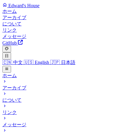
Edward's House
ホーム
アーカイブ
について
リンク
メッセージ
GitHub
日
🇨🇳
中文
🇺🇸
English
🇯🇵
日本語
ホーム
アーカイブ
について
リンク
メッセージ