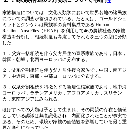
家族構造については，文化人類学において世界各地の諸民族
についての調査が蓄積されている。たとえば、ゴールドシュ
ミットとクンケルは民族学の資料集成である Human
Relations Area Files（HRAF）を利用して46の農耕社会の家族
構造を分析し、相続制度も考慮してそれらを三つの型に分類
した。
１．父方一括相続を伴う父方居住の直系家族であり，日本，
韓国・朝鮮，北西ヨーロッパに分布する。
２．父系分割相続を伴う父方居住複合家族で，中国，南アジ
ア，中近東，東部・中部ヨーロッパに分布する。
３．双系分割相続を特徴とする新居住核家族であり，地中海
ヨーロッパ，ラテンアメリカ，アフロアメリカ，スリラン
カ，東南アジアにみられる。
ほぼすべての人類は子として生まれ、その両親の存在と価値
としている認識は無意識化され、内面化されたことが事実で
ある。そのため、環境が家族の価値観を影響している最も重
要な条件になっていた。