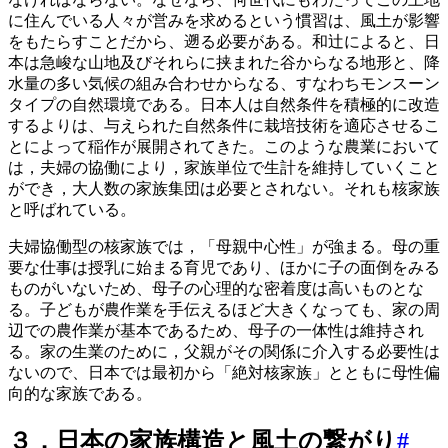
に住んでいる人々が営みを求めるという慣習は、風土が影響
をもたらすことだから、遡る必要がある。和辻によると、日
本は急峻な山地及びそれらに挟まれた谷からなる地形と、降
水量の多い気候の組み合わせからなる、すなわちモンスーン
タイプの自然環境である。日本人は自然条件を積極的に改造
するよりは、与えられた自然条件に栽培技術を適応させるこ
とによって稲作が展開されてきた。このような農業において
は，夫婦の協働により，家族単位で生計を維持していくこと
ができ，大人数の家族集団は必要とされない。それも核家族
と呼ばれている。
夫婦協働型の核家族では，「母親中心性」が強まる。母の重
要な仕事は授乳に始まる育児であり、ほかに子の面倒をみる
ものがいないため、母子の心理的な密着度は高いものとな
る。子どもが農作業を手伝えるほど大きくなっても、家の周
辺での農作業が基本であるため、母子の一体性は維持され
る。家の生業のために，父親がその関係に介入する必要性は
ないので、日本では最初から「絶対核家族」とともに母性偏
向的な家族である。
３．日本の家族構造と風土の繋がり
#