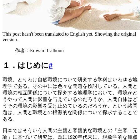
This post hasn't been translated to English yet. Showing the original
version.
作者：Edward Calhoun
１．はじめに
#
環境、とりわけ自然環境について研究する学科はいわゆる地
理学である。その中には色々な問題を検討している。人間と
環境の相互関係について探究する地理学において、環境がど
うやって人間に影響を与えているのだろうか、人間自体はど
うその環境の影響を受け止めているのだろうか、という諸問
題は、人間と環境との根源的な関係について探求することで
ある。
日本ではそういう人間の主観と客観的な環境との「主客二元
論」に基づいて研究は、既に1920年代末に、現象学的な観点