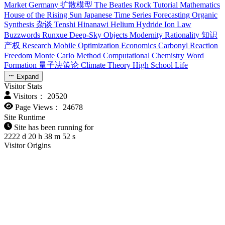
Market
Germany
扩散模型
The Beatles
Rock
Tutorial
Mathematics
House of the Rising Sun
Japanese
Time Series Forecasting
Organic
Synthesis
杂谈
Tenshi Hinanawi
Helium Hydride Ion
Law
Buzzwords
Runxue
Deep-Sky Objects
Modernity
Rationality
知识
产权
Research
Mobile Optimization
Economics
Carbonyl Reaction
Freedom
Monte Carlo Method
Computational Chemistry
Word
Formation
量子决策论
Climate Theory
High School Life
Expand
Visitor Stats
Visitors：
20520
Page Views：
24678
Site Runtime
Site has been running for
2222
d
20
h
38
m
53
s
Visitor Origins