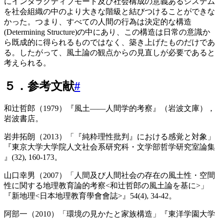
にインタラクティブモード及び社会構成の意義あるシステム
を社会組織の中のより大きな階級と結びつけることができな
かった。つまり、すべての人間の行為は決定的な構造
(Determining Structure)の中にあり、この構造は日常の意識か
ら既成的に得られるものではなく、築き上げたものだけであ
る。したがって、風土論の観点からの見直しが必要であると
考えられる。
５．参考文献
#
和辻哲郎（1979）『風土――人間学的考察』（岩波文庫），
岩波書店。
岩井拓朗（2013）「『純粋理性批判』における感覚と対象」
『東京大学大学院人文社会系研究科・文学部哲学研究室論集
』(32), 160-173。
山口幸男（2007）「人間及び人間社会の存在の風土性・空間
性に関する地理教育論的考察<和辻哲郎の風土論を基に>
」
『新地理<日本地理教育學會會誌>
』54(4), 34-42。
阿部一（2010）「環境の見かたと家族構造」『東洋学園大学