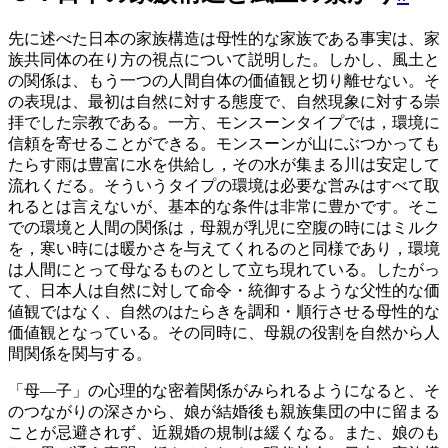
先に述べた日本の家族構造は母性的な家族である事実は、家
族共同体の在り方の視点について説明した。しかし、風土と
の関係は、もう一つの人間自体の価値観と切り離せない。そ
の表現は、最初は自然に対する態度で、自然現象に対する崇
拝でした宗教である。一方、モンスーンタイプでは，環境に
信頼を寄せることができる。モンスーンが山にぶつかっても
たらす雨は豊富に水を供給し，その水が集まる川は安定して
流れくだる。そういうタイプの環境は必要な営みはすべて取
れるとは言えないが、基本的な条件は非常に豊かです。そこ
での環境と人間の関係は，母親が乳児に空腹の時にはミルク
を，寒い時には暖かさを与えてくれるのと同様であり，環境
は人間にとって母なるものとして立ち現れている。したがっ
て、日本人は自然に対して命令・統御するような父性的な価
値観ではなく、自然のはたらきを調和・順行させる母性的な
価値観となっている。その同時に、母親の役割を自然から人
間関係を関与する。
「母―子」の心理的な密着関係がみられるようになると、そ
のつながりの深さから、娘が結婚後も親族集団の中に留まる
ことが忌避されず、近親婚の規制は緩くなる。また、娘のも