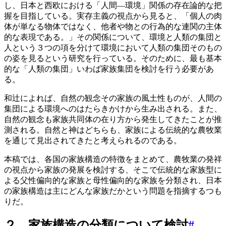
し、日本と西欧における「人間―環境」関係の存在論的な把
握を目指している。実存主義の視点から見ると、「個人の肉
体が単なる物体ではなく、他者や物との行為的な連関の主体
的な表現である。」その関係について、環境と人類の集団と
人という３つの項を分けて環境において人類の集団そのもの
の姿を見るという研究を行っている。そのために、最も基本
的な「人類の集団」いわば家族集団を検討を行う必要があ
る。
和辻によれば、自然の観念その家族の風土性ものが、人間の
集団による環境へのはたらきかけから生み出される。また、
自然の観念も家族共同体の在り方から発生してきたことが推
測される。自然と神はどちらも、家族による伝統的な農牧業
を通じて見出されてきたと考えられるのである。
本稿では、各国の家族構造の特徴をまとめて、農牧業の発祥
の視点から家族の発展を検討する、そこで伝統的な家族型に
よる父性偏向的な家族と母性偏向的な家族を分類され、日本
の家族構造は主にどんな家族だかという問題を指摘するつも
りだ。
２．家族構造の分類について検討
#