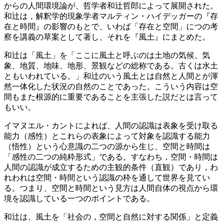
からの人間環境論が、哲学者和辻哲郎によって展開された。
和辻は，解釈学的現象学者マルティン・ハイデッガーの『存
在と時間』の影響のもとで、いわば「存在と空間」につの考
察を講義の草案として著し、それを『風土』にまとめた。
和辻は「風土」を「ここに風土と呼ぶのは土地の気候、気
象、地質、地味、地形、景観などの総称である。古くは水土
ともいわれている。」和辻のいう風土とは自然と人間とが渾
然一体化した状況の自然のことであった。こういう内容は空
間もまた根源的に重要であることを主張した説だとは言って
もいい。
イマヌエル・カントによれば、人間の認識は表象を受け取る
能力（感性）とこれらの表象によって対象を認識する能力
（悟性）という心意識の二つの源から生じ、空間と時間は
「感性の二つの純粋形式」である。すなわち，空間・時間は
人間の認識が成立するための主観的条件（直観）であり，わ
れわれは空間・時間という認識の枠を通して世界を見てい
る。つまり、空間と時間という見方は人間自体の視点から環
境を認識している一つのポイントである。
和辻は、風土を「社会の，空間と自然に対する関係」と定義