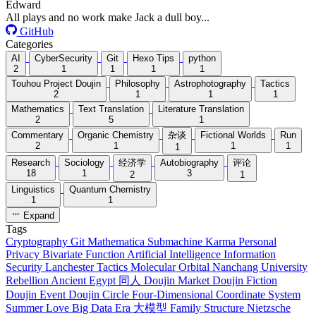
Edward
All plays and no work make Jack a dull boy...
GitHub
Categories
AI
CyberSecurity
Git
Hexo Tips
python
2
1
1
1
1
Touhou Project Doujin
Philosophy
Astrophotography
Tactics
2
1
1
1
Mathematics
Text Translation
Literature Translation
2
5
1
Commentary
Organic Chemistry
杂谈
Fictional Worlds
Run
2
1
1
1
1
Research
Sociology
经济学
Autobiography
评论
18
1
3
2
1
Linguistics
Quantum Chemistry
1
1
Expand
Tags
Cryptography
Git
Mathematica
Submachine
Karma
Personal
Privacy
Bivariate Function
Artificial Intelligence
Information
Security
Lanchester Tactics
Molecular Orbital
Nanchang University
Rebellion
Ancient Egypt
同人
Doujin Market
Doujin Fiction
Doujin Event
Doujin Circle
Four-Dimensional
Coordinate System
Summer Love
Big Data Era
大模型
Family Structure
Nietzsche