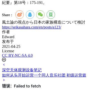
紀要』第18号：175-191。
Share：
風土論の視点から日本の家族構造について検討
https://seikasahara.com/en/posts/a123/
作者
Edward
发布于
2021-04-25
License
CC BY-NC-SA 4.0
深空天体观测设备笔记
如何从头开始运营一个同人音乐社团 初级运营篇