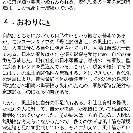
とに男が通う妻問い婚もみられる。現代社会の日本の家族構
造は、この現象も一層続いている。
４．おわりに
#
自然はどちらにおいても自己生成という観念が基本である
が、モンスーンタイプの「母性的包含性」の風土において
は、人間は母なる自然に包含されており、人間は自然の一部
である。日本の家族はそれを深く影響を受け止め、自分の特
徴を形成した。現代社会の日本家庭は、最初の「核家族」型
に戻るトレンドを見込んでいる。こういう現象を検討する際
には，この風土的関係性を無視することはできない。近代化
の進展により、農牧業経営体の責任者としての家長の権威と
農地などの相続の重要性が失われたため、家族構造は絶対核
家族的なものになる傾向がある。
しかし、風土論は自分の不足点もある。和辻は資料を提供し
た地元の人に対して、自分が提供した根拠について検証的な
批判を求めていなかった。その結果は一方的である。人間の
能動性は考えられなかったので、多くの学者は風土論を環境
決定論と見なす批判している。それに加えて、風土論が互い