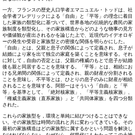
一方、フランスの歴史人口学者エマニュエル・トッドは、社
会学者フレデリックによる「自由」と「平等」の理念に着目
した家族の類型化に基づいて、世界各地の伝統的な農民の家
族制度を類型化し、その家族構造からどのような物事の見方
や価値観が産出されるかを論じた上で、近現代のイデオロギ
ーの発生や受容と家族型との密接な関係を明らかにした。
「自由」とは、父親と息子の関係によって定義され、息子が
結婚により家を出て独立の家庭を築くことを意味する。それ
に対して，自由の否定とは、父親の権威のもとで息子が結婚
後も親と同居することを意味する。「平等」とは、相続にお
ける兄弟間の関係によって定義され、親の財産が分割される
ことを意味し、不平等とは、ひとりの息子のみに財産が相続
されることを意味する。阿部一はそういう「自由」と「平
等」を基準として、「絶対核家族」、「平等主義核家族」、
「権威主義家族（直系家族）」と「共同体家族」を四つ分類
された。
これらの家族型を，環境と単純に結びつけることはできな
い。その家族型は時間の流れと共に変わってきている。その
最初の家族構造はどの家族型に属するかという問題を解決し
なければならない。なぜなら、何世代にもわたってこの土地