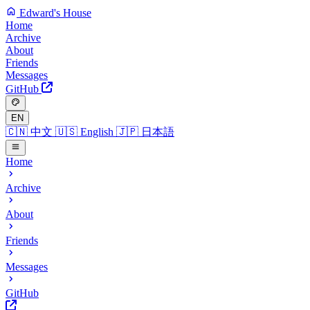
Edward's House
Home
Archive
About
Friends
Messages
GitHub
EN
🇨🇳
中文
🇺🇸
English
🇯🇵
日本語
Home
Archive
About
Friends
Messages
GitHub