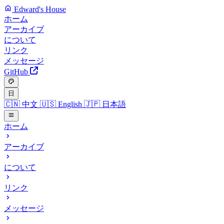
Edward's House
ホーム
アーカイブ
について
リンク
メッセージ
GitHub
日
🇨🇳
中文
🇺🇸
English
🇯🇵
日本語
ホーム
アーカイブ
について
リンク
メッセージ