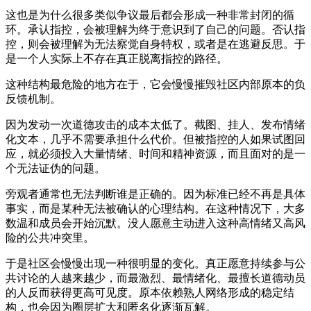
这也是为什么很多类似争议最后都会形成一种非常封闭的循
环。承认指控，会被理解为终于意识到了自己的问题。否认指
控，则会被理解为无法察觉自身特权，或者是在逃避反思。于
是一个人实际上不存在真正脱离指控的路径。
这种结构最危险的地方在于，它会慢慢摧毁社区内部原本的负
反馈机制。
因为发动一次道德攻击的成本太低了。截图、挂人、发布情绪
化文本，几乎不需要承担什么代价。但被指控的人如果试图回
应，就必须投入大量情绪、时间和精神资源，而且面对的是一
个无法证伪的问题。
旁观者通常也无法判断谁是正确的。因为标准已经不再是具体
事实，而是某种无法被确认的心理结构。在这种情况下，大多
数温和成员会开始沉默。没人愿意主动进入这种高情绪又高风
险的公共冲突里。
于是社区会慢慢出现一种很明显的变化。真正愿意持续参与公
共讨论的人越来越少，而最激烈、最情绪化、最擅长道德动员
的人反而获得更高可见度。原本依赖熟人网络形成的稳定结
构，也会因为圈层扩大和匿名化逐渐瓦解。