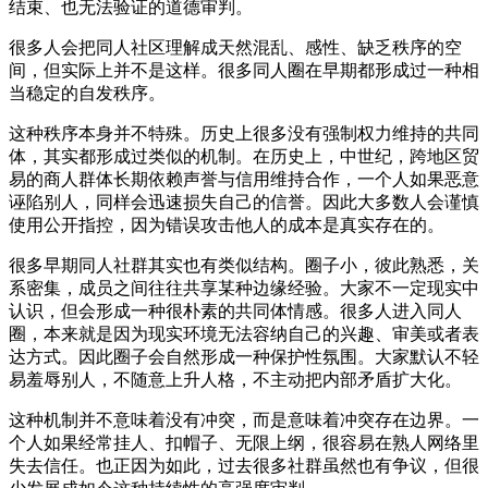
结束、也无法验证的道德审判。
很多人会把同人社区理解成天然混乱、感性、缺乏秩序的空
间，但实际上并不是这样。很多同人圈在早期都形成过一种相
当稳定的自发秩序。
这种秩序本身并不特殊。历史上很多没有强制权力维持的共同
体，其实都形成过类似的机制。在历史上，中世纪，跨地区贸
易的商人群体长期依赖声誉与信用维持合作，一个人如果恶意
诬陷别人，同样会迅速损失自己的信誉。因此大多数人会谨慎
使用公开指控，因为错误攻击他人的成本是真实存在的。
很多早期同人社群其实也有类似结构。圈子小，彼此熟悉，关
系密集，成员之间往往共享某种边缘经验。大家不一定现实中
认识，但会形成一种很朴素的共同体情感。很多人进入同人
圈，本来就是因为现实环境无法容纳自己的兴趣、审美或者表
达方式。因此圈子会自然形成一种保护性氛围。大家默认不轻
易羞辱别人，不随意上升人格，不主动把内部矛盾扩大化。
这种机制并不意味着没有冲突，而是意味着冲突存在边界。一
个人如果经常挂人、扣帽子、无限上纲，很容易在熟人网络里
失去信任。也正因为如此，过去很多社群虽然也有争议，但很