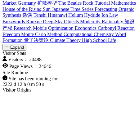
Market
Germany
扩散模型
The Beatles
Rock
Tutorial
Mathematics
House of the Rising Sun
Japanese
Time Series Forecasting
Organic
Synthesis
杂谈
Tenshi Hinanawi
Helium Hydride Ion
Law
Buzzwords
Runxue
Deep-Sky Objects
Modernity
Rationality
知识
产权
Research
Mobile Optimization
Economics
Carbonyl Reaction
Freedom
Monte Carlo Method
Computational Chemistry
Word
Formation
量子决策论
Climate Theory
High School Life
Expand
Visitor Stats
Visitors：
20488
Page Views：
24646
Site Runtime
Site has been running for
2222
d
12
h
0
m
51
s
Visitor Origins