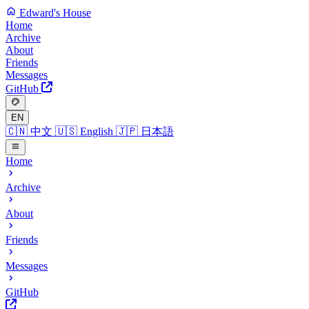
Edward's House
Home
Archive
About
Friends
Messages
GitHub
EN
🇨🇳
中文
🇺🇸
English
🇯🇵
日本語
Home
Archive
About
Friends
Messages
GitHub