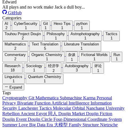
Edward
All plays and no work make Jack a dull boy...
GitHub
Categories
AI
CyberSecurity
Git
Hexo Tips
python
2
1
1
1
1
Touhou Project Doujin
Philosophy
Astrophotography
Tactics
2
1
1
1
Mathematics
Text Translation
Literature Translation
2
5
1
Commentary
Organic Chemistry
杂谈
Fictional Worlds
Run
2
1
1
1
1
Research
Sociology
经济学
Autobiography
评论
18
1
3
2
1
Linguistics
Quantum Chemistry
1
1
Expand
Tags
Cryptography
Git
Mathematica
Submachine
Karma
Personal
Privacy
Bivariate Function
Artificial Intelligence
Information
Security
Lanchester Tactics
Molecular Orbital
Nanchang University
Rebellion
Ancient Egypt
同人
Doujin Market
Doujin Fiction
Doujin Event
Doujin Circle
Four-Dimensional
Coordinate System
Summer Love
Big Data Era
大模型
Family Structure
Nietzsche