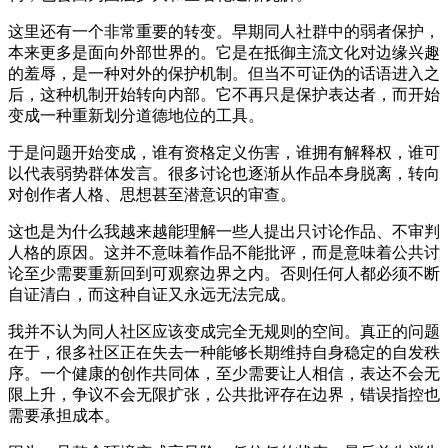
这里还有一个非常重要的转变。早期同人社群中的弱者保护，
本来更多是面向外部世界的。它是在抵御主流文化对边缘兴趣
的羞辱，是一种对外的保护机制。但当不可证伪的话语进入之
后，这种机制开始转向内部。它不再只是保护表达者，而开始
变成一种重新划分道德地位的工具。
于是问题开始变成，谁有资格定义伤害，谁拥有解释权，谁可
以代表弱势群体发言。很多讨论也逐渐从作品本身脱离，转向
对创作者人格、思想甚至潜意识的审查。
这也是为什么我越来越能理解一些人提出只讨论作品、不审判
人格的原因。这并不意味着作品不能批评，而是意味着公共讨
论至少需要重新回到可观察边界之内。否则任何人都必须不断
自证清白，而这种自证又永远无法完成。
我并不认为同人社区应该变成完全无规则的空间。真正的问题
在于，很多社区正在失去一种能够长期维持自身稳定的自发秩
序。一个健康的创作共同体，至少需要让人相信，表达不会无
限上升，争议不会无限扩张，公共批评存在边界，错误指控也
需要承担成本。