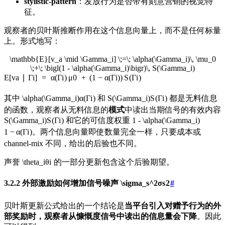
stylistic-pattern
：发放行为是否带有刻意营销的视觉特
征。
观察者的贝叶斯推断作用在这个信息向量上，而不是任何标量
上。形式地写：
\mathbb{E}[v_a \mid \Gamma_i] \;=\; \alpha(\Gamma_i)\, \mu_0
\;+\; \bigl(1 - \alpha(\Gamma_i)\bigr)\, S(\Gamma_i)
E
[
v
a
∣
Γ
i
]
=
α
(
Γ
i
)
μ
0
+
(
1
−
α
(
Γ
i
)
)
S
(
Γ
i
)
其中
\alpha(\Gamma_i)
α
(
Γ
i
)
和
S(\Gamma_i)
S
(
Γ
i
)
都是无料信息
的函数，观察者从无料信息的
模式
中读出当期信号的有效内容
S(\Gamma_i)
S
(
Γ
i
)
和它的可信度权重
1 - \alpha(\Gamma_i)
1
−
α
(
Γ
i
)
。两个信息向量即使数量完全一样，只要成本或
channel-mix 不同，给出的后验也不同。
声誉
\theta_i
θ
i
的一部分更新包含这个后验期望。
3.2.2 外部激励如何增加信号噪声
\sigma_s^2
σ
s
2
#
贝叶斯更新公式给出的一个结论是
当平台引入对赠予行为的外
部奖励时，观察者从慷慨度信号中读出的信息量会下降
。因此