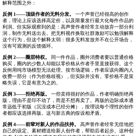
解释范围之外：
反例 1——顶级作者的无料分发。
一个声誉已经很高的创作
者，理论上应该选择高定价，以及限量发行最大化每件作品的
利润。但实际观察到的是：高声誉作者经常主动放弃一部分利
润，制作无料送出去。把无料视作换取社群激励可以勉强解释
这个行为，但这个解释太弱：很多无料发放并不在公开场合，
没有可观测的反馈循环。
反例 2——圈层特权。
同一件作品，圈外消费者要以普通价格
购买，圈内的少数人却能以零价格从作者手里直接获得。这个
反例用纯市场模型无法处理。按市场逻辑，作者应该向圈内人
收费一部分（作为价格歧视），但实际并没有。零价格不是策
略失误，它是有意为之的。
反例 3——拒绝再版。
一些卖得很好的作品，作者明确拒绝再
版，理由不是印不动了，而是不想再卖了。再版的边际成本通
常远低于初版（沉没成本已经分摊），按理说每个理性的创作
者都应该选择再版。这与新古典的假设相矛盾。
反例 4——前辈对新人的作品扶持。
高声誉作者经常无偿地把
自己的设定、素材赠送给新人创作者，帮助后者起步。这种创