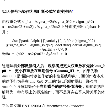
3.2.3 信号污染作为贝叶斯公式的直接推论
#
由权重公式
\alpha = \sigma_s^2/(\sigma_0^2 + \sigma_s^2)
α
=
σ
s
2
/
(
σ
0
2
+
σ
s
2
)
，
\sigma_s^2
σ
s
2
上升直接推出
\alpha
α
上
升：
\frac{\partial \alpha}{\partial y} \;=\; \frac{\sigma_0^2}
{(\sigma_0^2 + \sigma_s^2)^2} \cdot \frac{\partial \sigma_s^2}
{\partial y} \;>\; 0
∂
y
∂
α
=
(
σ
0
2
+
σ
s
2
)
2
σ
0
2
⋅
∂
y
∂
σ
s
2
>
0
这意味着
外部激励引入后，观察者把更大权重放在先验
\mu_0
μ
0
上，更小权重放在当期信号
\Gamma_i
Γ
i
上
。如果先验
\mu_0
μ
0
是”圈内对该创作者的中性基线印象”，而创作者本来
的赠予行为是在
\mu_0
μ
0
之上的”超出预期”贡献，那么向
\mu_0
μ
0
收敛就等价于
当期赠予的信号价值消失
，观察者把它
解释为一种市场上的标准操作，而不是真实在乎人际关系的体
现。
它的意义和 B&T (2006) 在
Incentives and Prosocial