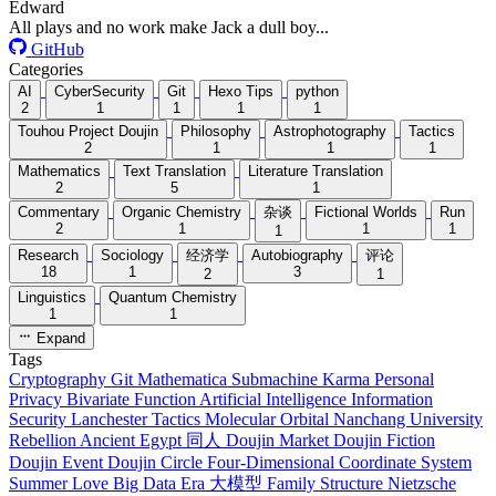
Edward
All plays and no work make Jack a dull boy...
GitHub
Categories
AI
CyberSecurity
Git
Hexo Tips
python
2
1
1
1
1
Touhou Project Doujin
Philosophy
Astrophotography
Tactics
2
1
1
1
Mathematics
Text Translation
Literature Translation
2
5
1
Commentary
Organic Chemistry
杂谈
Fictional Worlds
Run
2
1
1
1
1
Research
Sociology
经济学
Autobiography
评论
18
1
3
2
1
Linguistics
Quantum Chemistry
1
1
Expand
Tags
Cryptography
Git
Mathematica
Submachine
Karma
Personal
Privacy
Bivariate Function
Artificial Intelligence
Information
Security
Lanchester Tactics
Molecular Orbital
Nanchang University
Rebellion
Ancient Egypt
同人
Doujin Market
Doujin Fiction
Doujin Event
Doujin Circle
Four-Dimensional
Coordinate System
Summer Love
Big Data Era
大模型
Family Structure
Nietzsche