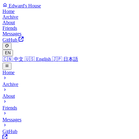
Edward's House
Home
Archive
About
Friends
Messages
GitHub
EN
🇨🇳
中文
🇺🇸
English
🇯🇵
日本語
Home
Archive
About
Friends
Messages
GitHub