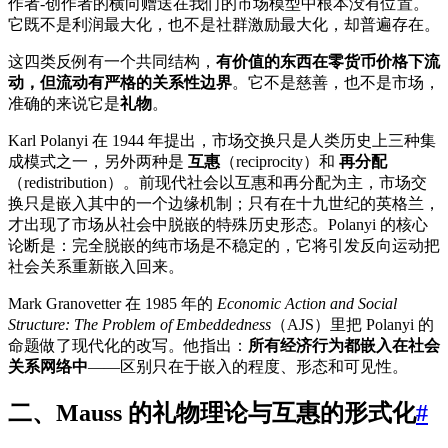
作者-创作者的横向赠送在我们的市场模型中根本没有位置。
它既不是利润最大化，也不是社群激励最大化，却普遍存在。
这四类反例有一个共同结构，
有价值的东西在零货币价格下流
动，但流动有严格的关系性边界
。它不是慈善，也不是市场，
准确的来说它是
礼物
。
Karl Polanyi 在 1944 年提出，市场交换只是人类历史上三种集
成模式之一，另外两种是
互惠
（reciprocity）和
再分配
（redistribution）。前现代社会以互惠和再分配为主，市场交
换只是嵌入其中的一个边缘机制；只有在十九世纪的英格兰，
才出现了市场从社会中脱嵌的特殊历史形态。Polanyi 的核心
论断是：完全脱嵌的纯市场是不稳定的，它将引发反向运动把
社会关系重新嵌入回来。
Mark Granovetter 在 1985 年的
Economic Action and Social
Structure: The Problem of Embeddedness
（AJS）里把 Polanyi 的
命题做了现代化的改写。他指出：
所有经济行为都嵌入在社会
关系网络中
——区别只在于嵌入的程度、形态和可见性。
二、Mauss 的礼物理论与互惠的形式化
#