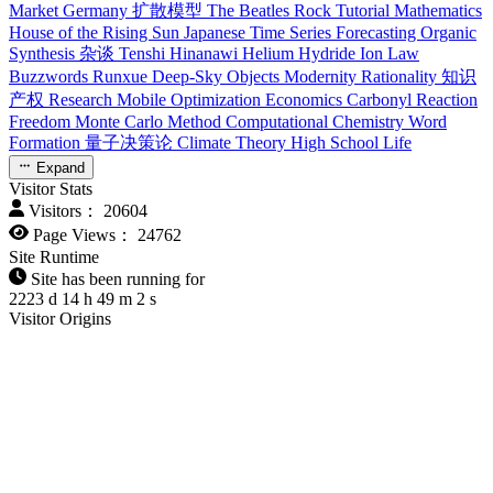
Market
Germany
扩散模型
The Beatles
Rock
Tutorial
Mathematics
House of the Rising Sun
Japanese
Time Series Forecasting
Organic
Synthesis
杂谈
Tenshi Hinanawi
Helium Hydride Ion
Law
Buzzwords
Runxue
Deep-Sky Objects
Modernity
Rationality
知识
产权
Research
Mobile Optimization
Economics
Carbonyl Reaction
Freedom
Monte Carlo Method
Computational Chemistry
Word
Formation
量子决策论
Climate Theory
High School Life
Expand
Visitor Stats
Visitors：
20604
Page Views：
24762
Site Runtime
Site has been running for
2223
d
14
h
49
m
3
s
Visitor Origins