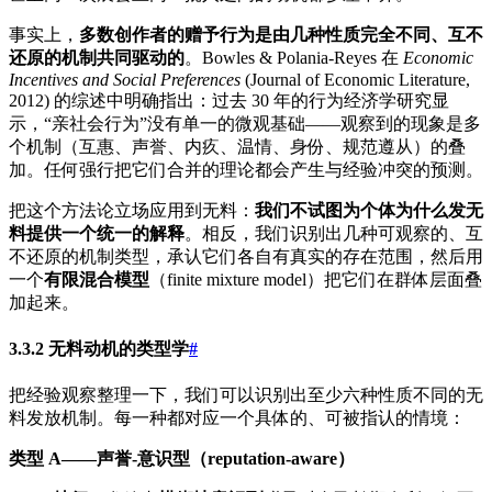
事实上，
多数创作者的赠予行为是由几种性质完全不同、互不
还原的机制共同驱动的
。Bowles & Polania-Reyes 在
Economic
Incentives and Social Preferences
(Journal of Economic Literature,
2012) 的综述中明确指出：过去 30 年的行为经济学研究显
示，“亲社会行为”没有单一的微观基础——观察到的现象是多
个机制（互惠、声誉、内疚、温情、身份、规范遵从）的叠
加。任何强行把它们合并的理论都会产生与经验冲突的预测。
把这个方法论立场应用到无料：
我们不试图为个体为什么发无
料提供一个统一的解释
。相反，我们识别出几种可观察的、互
不还原的机制类型，承认它们各自有真实的存在范围，然后用
一个
有限混合模型
（finite mixture model）把它们在群体层面叠
加起来。
3.3.2 无料动机的类型学
#
把经验观察整理一下，我们可以识别出至少六种性质不同的无
料发放机制。每一种都对应一个具体的、可被指认的情境：
类型 A——声誉-意识型（reputation-aware）