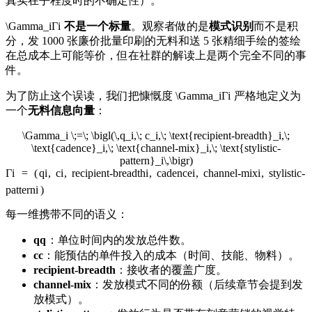
真实在乎程度时的不确定性）。
\Gamma_i
Γ
i
不是一个标量
。观察者做的是
模式识别
而不是积
分，发 1000 张廉价批量印刷的无料和送 5 张精细手绘的签绘
在总成本上可能等价，但在社群的解读上是两个完全不同的事
件。
为了防止这个误读，我们把慷慨度
\Gamma_i
Γ
i
严格地定义为
一个
无料信息向量
：
\Gamma_i \;=\; \bigl(\,q_i,\; c_i,\; \text{recipient-breadth}_i,\;
\text{cadence}_i,\; \text{channel-mix}_i,\; \text{stylistic-
pattern}_i\,\bigr)
Γ
i
=
(
q
i
,
c
i
,
recipient-breadth
i
,
cadence
i
,
channel-mix
i
,
stylistic-
pattern
i
)
每一维携带不同的语义：
q
q
：单位时间内的发放总件数。
c
c
：能预估的单件投入的成本（时间、技能、物料）。
recipient-breadth
：接收者的覆盖广度。
channel-mix
：发放模式不同的份额（后续章节会提到发
放模式）。