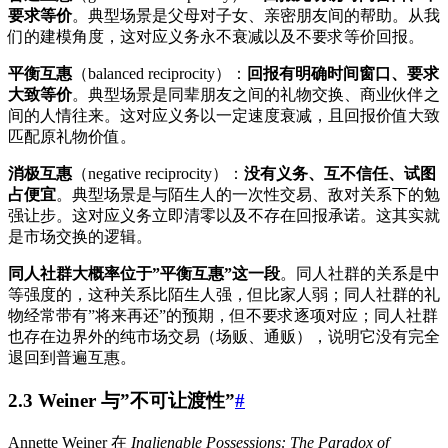
要求等价
。典型场景是父母对子女、亲密朋友间的帮助。从我
们的建模角度，这对应义务永不衰减以及不要求等价回报。
平衡互惠
（balanced reciprocity）：
回报有明确时间窗口、要求
大致等价
。典型场景是同辈朋友之间的礼物交换、商业伙伴之
间的人情往来。这对应义务以一定速度衰减，且回报价值大致
匹配原礼物价值。
消极互惠
（negative reciprocity）：
没有义务、互不信任、试图
占便宜
。典型场景是与陌生人的一次性交易、敌对关系下的勉
强让步。这对应义务立即清零以及不存在回报承诺。这其实就
是市场交换的逻辑。
同人社群大概率位于”平衡互惠”这一段
。同人社群的关系是中
等强度的，这种关系比陌生人强，但比家人弱；同人社群的礼
物经常带有”将来再还”的预期，但不要求逐项对应；同人社群
也存在边界外的纯市场交易（场贩、通贩），说明它没有完全
退回到普遍互惠。
2.3 Weiner 与”不可让渡性”
#
Annette Weiner 在
Inalienable Possessions: The Paradox of