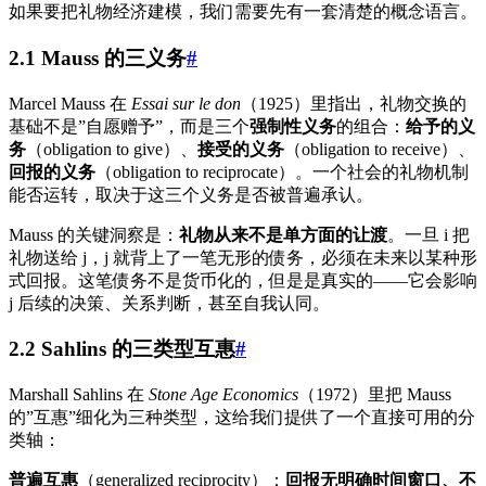
如果要把礼物经济建模，我们需要先有一套清楚的概念语言。
2.1 Mauss 的三义务
#
Marcel Mauss 在
Essai sur le don
（1925）里指出，礼物交换的
基础不是”自愿赠予”，而是三个
强制性义务
的组合：
给予的义
务
（obligation to give）、
接受的义务
（obligation to receive）、
回报的义务
（obligation to reciprocate）。一个社会的礼物机制
能否运转，取决于这三个义务是否被普遍承认。
Mauss 的关键洞察是：
礼物从来不是单方面的让渡
。一旦 i 把
礼物送给 j，j 就背上了一笔无形的债务，必须在未来以某种形
式回报。这笔债务不是货币化的，但是是真实的——它会影响
j 后续的决策、关系判断，甚至自我认同。
2.2 Sahlins 的三类型互惠
#
Marshall Sahlins 在
Stone Age Economics
（1972）里把 Mauss
的”互惠”细化为三种类型，这给我们提供了一个直接可用的分
类轴：
普遍互惠
（generalized reciprocity）：
回报无明确时间窗口、不