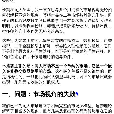
version.
长期在同人圈里，我一直在思考几个用纯粹的市场视角无论如
何都解释不通的现象。某些作品在二手市场被炒到几千块，但
作者的私心好友只要张口就能拿到一本签名版；许多新人作者
明明可以涨价收割粉丝，却选择把首版印数做大、价格压低，
把多印的几十本作为无料分给亲友。
这些行为如果用前面几篇里建立的供需模型、效用模型、声誉
模型、二手金融模型去解释，都会陷入理性矛盾的尴尬：它们
不是利润最大化的理性选择，也不是社群激励的理性选择。但
它们普遍存在，不像是理论的边界条件。
本篇要主张的是：
同人市场不是一个单纯的市场，它是一个嵌
入在礼物交换网络里的市场
。这个嵌入关系不是装饰性的，而
是结构性的。一旦把礼物层从模型里剥离，剩下的市场层就会
出现一系列无法收敛的失败模式。
一、问题：市场视角的失败
#
我们已经为同人市场建立了相当完整的市场层模型。这套理论
解释了相当多的现象，但有几类反复出现的行为始终落在它的