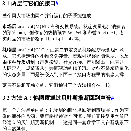
3.1 两层与它们的接口
#
整个同人市场由两个并行运行的子系统组成：
市场层
\mathcal{M}
M
：有价交换系统。状态变量包括消费者
的预算
m
m
、创作者的热情预算
W_i
W
i
和声誉
\theta_i
θ
i
、各
类商品的市场价格
p_H, p_L
p
H
,
p
L
等。
礼物层
\mathcal{G}
G
：由第二节定义的礼物经济概念组件构
成。它包括定性的礼物义务存量、宏观可观察的慷慨度、以及
由多种
异质机制
（声誉投资、社交连接、产能溢出、纯表达、
人际定点、规范遵从）共同驱动的赠予流。这些不是精确量化
的状态变量，而是被嵌入到下面三个接口方程里的概念支撑。
两层不是相互独立的。它们通过三个
方法
耦合在一起。
3.2 方法 A：慷慨度通过贝叶斯推断回到声誉
#
第一个方法是单向的：礼物层的慷慨度回流到市场层，作为声
誉的额外信号源。要严格描述这个回流，我们直接复用之前已
经建立的贝叶斯更新机制——这是同一套数学工具在新场景下
的自然延伸。