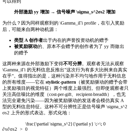
可以得到
外部激励
y
y
增加 → 信号噪声
\sigma_s^2
σ
s
2
增加
为什么？因为同样观察到的
\Gamma_i
Γ
i
profile，在引入奖励
后，可能来自两种动机源：
类型 A 创作者
出于内在的声誉投资动机的赠予
被奖励驱动
的、原本不会赠予的创作者为了
y
y
而做出
的赠予
这两种来源在外部激励下变得
不可分辨
。观察者无法从观察
\Gamma_i
Γ
i
的无料信息反推出”这次行为有多大比例来自真实
在乎”。值得指出的是，这种污染并不均匀地作用于无料信息
的所有维度——它在
stylistic-pattern
（被奖励驱动的赠予会带
上奖励项目的视觉特征）两个维度上最强烈。但即使观察者只
关注高信噪比的维度（cost-per-gift、recipient-breadth），也无
法完全避免污染——因为被奖励驱动的发送者会模仿真实 A
型的无料信息特征。这种不可分辨性正是信号噪声
\sigma_s^2
σ
s
2
上升的形式表达。形式化地：
\frac{\partial \sigma_s^2}{\partial y} \;>\; 0
∂
y
∂
σ
s
2
>
0