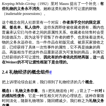
Keeping-While-Giving
（1992）里对 Mauss 提出了一个补充：
有
些礼物的义务永不消失
。她称这类礼物为不可让渡的财物
（inalienable possessions）。
这个概念在同人社群里有一个对应：
作者亲手交付的限定原
画、签名本、私人信件
。这些东西即使被收藏者拥有，圈内也
普遍承认它们与作者之间的原属性关系。收藏者在转售时会受
到道德压力，因为这等于背叛了作者的赠予。也意味着这类礼
物的义务永远存在。当一件作品在初版完成、被原买家接收之
后，已经获得了具体一次性事件的属性，它不再是抽象的商
品。再版相当于把这件作品重新还原为可复制的商品，剥离它
已经获得的不可让渡性。
因此有的作者依此拒绝再版，这一点
在Weiner的不可让渡性框架下是合理的。
2.4 礼物经济的概念组件
#
把上诉理论综合起来，我们得到了礼物经济的几个
概念
。
概念1：礼物义务存量
。当 i 把礼物送给 j 时，j 背上了一种
对 i
的感知性债务
。它是一种互相欠对方的心理状态。这种存量随
时间淡化，随新礼物增加，随回赠减少。我们称之为
礼物义务
存量
，