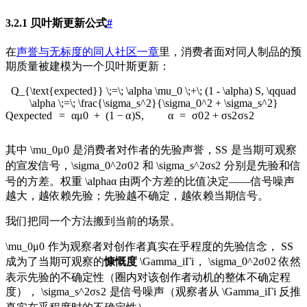
3.2.1 贝叶斯更新公式
#
在
声誉与无标度的同人社区一章
里，消费者面对同人制品的预
期质量被建模为一个贝叶斯更新：
Q_{\text{expected}} \;=\; \alpha \mu_0 \;+\; (1 - \alpha) S, \qquad
\alpha \;=\; \frac{\sigma_s^2}{\sigma_0^2 + \sigma_s^2}
Q
expected
=
α
μ
0
+
(
1
−
α
)
S
,
α
=
σ
0
2
+
σ
s
2
σ
s
2
其中
\mu_0
μ
0
是消费者对作者的先验声誉，
S
S
是当期可观察
的宣发信号，
\sigma_0^2
σ
0
2
和
\sigma_s^2
σ
s
2
分别是先验和信
号的方差。权重
\alpha
α
由两个方差的比值决定——信号噪声
越大，越依赖先验；先验越不确定，越依赖当期信号。
我们把同一个方法搬到当前的场景。
\mu_0
μ
0
作为观察者对创作者真实在乎程度的先验信念，
S
S
成为了当期可观察的
慷慨度
\Gamma_i
Γ
i
，
\sigma_0^2
σ
0
2
依然
表示先验的不确定性（圈内对该创作者动机的整体不确定程
度），
\sigma_s^2
σ
s
2
是信号噪声（观察者从
\Gamma_i
Γ
i
反推