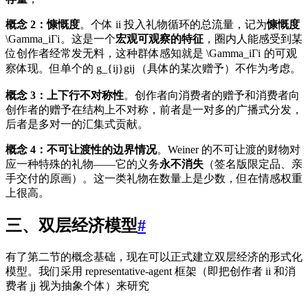
概念 2：慷慨度
。个体
i
i
投入礼物循环的总流量，记为
慷慨度
\Gamma_i
Γ
i
。这是一个
宏观可观察的特征
，圈内人能感受到某
位创作者经常发无料，这种群体感知就是
\Gamma_i
Γ
i
的可观
察体现。但单个的
g_{ij}
g
ij
（具体的某次赠予）不作为考虑。
概念 3：上下行不对称性
。创作者向消费者的赠予和消费者向
创作者的赠予在结构上不对称，前者是一对多的广播式分发，
后者是多对一的汇集式贡献。
概念 4：不可让渡性的边界情况
。Weiner 的不可让渡的财物对
应一种特殊的礼物——它的义务
永不消失
（签名版限定品、亲
手交付的原画）。这一类礼物在数量上是少数，但在情感权重
上很高。
三、双层经济模型
#
有了第二节的概念基础，现在可以正式建立双层经济的形式化
模型。我们采用 representative-agent 框架（即把创作者
i
i
和消
费者
j
j
视为抽象个体）来研究