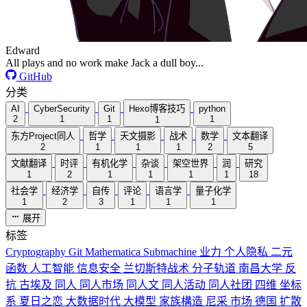
Edward
All plays and no work make Jack a dull boy...
GitHub
分类
AI
CyberSecurity
Git
Hexo博客技巧
python
2
1
1
1
1
东方Project同人
哲学
天文摄影
战术
数学
文本翻译
2
1
1
1
2
5
文献翻译
时评
有机化学
杂谈
架空世界
润
研究
1
2
1
1
1
1
18
社会学
经济学
自传
评论
语言学
量子化学
1
2
3
1
1
1
展开
标签
Cryptography
Git
Mathematica
Submachine
业力
个人隐私
二元
函数
人工智能
信息安全
兰切斯特战术
分子轨道
南昌大学
反
抗
古埃及
同人
同人市场
同人文
同人活动
同人社团
四维
坐标
系
夏日之恋
大数据时代
大模型
家族構造
尼采
市场
德国
扩散