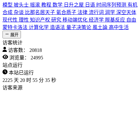
模型
披头士
摇滚
教程
数学
日升之屋
日语
时间序列预测
有机
合成
杂谈
比那名居天子
氦合质子
法律
流行词
润学
深空天体
现代性
理性
知识产权
研究
移动端优化
经济学
羰基反应
自由
蒙特卡洛法
计算化学
造语法
量子决策论
風土論
高中生活
展开
访客统计
访客数：
20818
浏览量：
24995
站点运行
本站已运行
2225
天
20
时
55
分
36
秒
访客来源