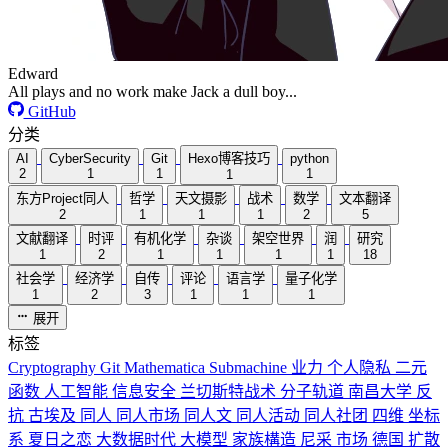
Edward
All plays and no work make Jack a dull boy...
GitHub
分类
AI
CyberSecurity
Git
Hexo博客技巧
python
2
1
1
1
1
东方Project同人
哲学
天文摄影
战术
数学
文本翻译
2
1
1
1
2
5
文献翻译
时评
有机化学
杂谈
架空世界
润
研究
1
2
1
1
1
1
18
社会学
经济学
自传
评论
语言学
量子化学
1
2
3
1
1
1
展开
标签
Cryptography
Git
Mathematica
Submachine
业力
个人隐私
二元
函数
人工智能
信息安全
兰切斯特战术
分子轨道
南昌大学
反
抗
古埃及
同人
同人市场
同人文
同人活动
同人社团
四维
坐标
系
夏日之恋
大数据时代
大模型
家族構造
尼采
市场
德国
扩散