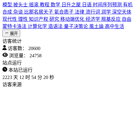
模型
披头士
摇滚
教程
数学
日升之屋
日语
时间序列预测
有机
合成
杂谈
比那名居天子
氦合质子
法律
流行词
润学
深空天体
现代性
理性
知识产权
研究
移动端优化
经济学
羰基反应
自由
蒙特卡洛法
计算化学
造语法
量子决策论
風土論
高中生活
展开
访客统计
访客数：
20600
浏览量：
24758
站点运行
本站已运行
2223
天
12
时
54
分
21
秒
访客来源