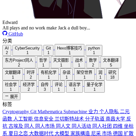
Edward
All plays and no work make Jack a dull boy...
GitHub
分类
AI
CyberSecurity
Git
Hexo博客技巧
python
2
1
1
1
1
东方Project同人
哲学
天文摄影
战术
数学
文本翻译
2
1
1
1
2
5
文献翻译
时评
有机化学
杂谈
架空世界
润
研究
1
2
1
1
1
1
18
社会学
经济学
自传
评论
语言学
量子化学
1
2
3
1
1
1
展开
标签
Cryptography
Git
Mathematica
Submachine
业力
个人隐私
二元
函数
人工智能
信息安全
兰切斯特战术
分子轨道
南昌大学
反
抗
古埃及
同人
同人市场
同人文
同人活动
同人社团
四维
坐标
系
夏日之恋
大数据时代
大模型
家族構造
尼采
市场
德国
扩散