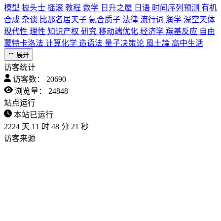
模型
披头士
摇滚
教程
数学
日升之屋
日语
时间序列预测
有机
合成
杂谈
比那名居天子
氦合质子
法律
流行词
润学
深空天体
现代性
理性
知识产权
研究
移动端优化
经济学
羰基反应
自由
蒙特卡洛法
计算化学
造语法
量子决策论
風土論
高中生活
展开
访客统计
访客数：
20690
浏览量：
24848
站点运行
本站已运行
2224
天
11
时
48
分
22
秒
访客来源